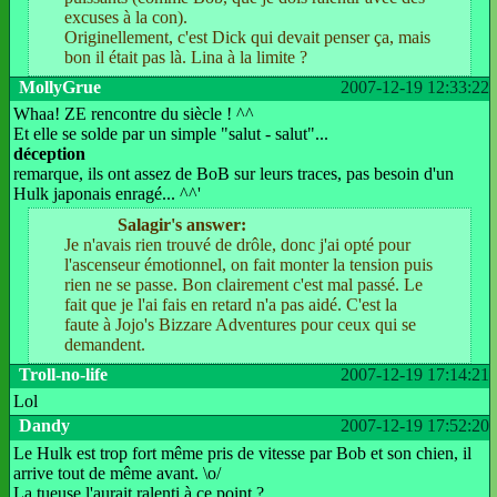
excuses à la con).
Originellement, c'est Dick qui devait penser ça, mais
bon il était pas là. Lina à la limite ?
MollyGrue
2007-12-19 12:33:22
Whaa! ZE rencontre du siècle ! ^^
Et elle se solde par un simple "salut - salut"...
déception
remarque, ils ont assez de BoB sur leurs traces, pas besoin d'un
Hulk japonais enragé... ^^'
Salagir's answer:
Je n'avais rien trouvé de drôle, donc j'ai opté pour
l'ascenseur émotionnel, on fait monter la tension puis
rien ne se passe. Bon clairement c'est mal passé. Le
fait que je l'ai fais en retard n'a pas aidé. C'est la
faute à Jojo's Bizzare Adventures pour ceux qui se
demandent.
Troll-no-life
2007-12-19 17:14:21
Lol
Dandy
2007-12-19 17:52:20
Le Hulk est trop fort même pris de vitesse par Bob et son chien, il
arrive tout de même avant. \o/
La tueuse l'aurait ralenti à ce point ?