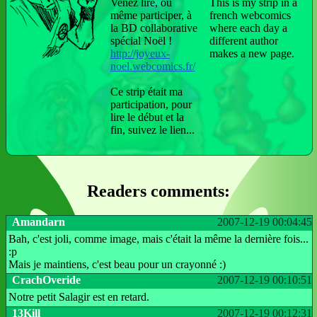
Venez lire, ou
This is my strip in a
même participer, à
french webcomics
la BD collaborative
where each day a
spécial Noël !
different author
http://joyeux-
makes a new page.
noel.webcomics.fr/
Ce strip était ma
participation, pour
lire le début et la
fin, suivez le lien...
Readers comments:
Amandarn
2007-12-19 00:04:45
Bah, c'est joli, comme image, mais c'était la même la dernière fois...
:p
Mais je maintiens, c'est beau pour un crayonné :)
CrachOveride
2007-12-19 00:10:51
Notre petit Salagir est en retard.
13Kill
2007-12-19 00:12:31