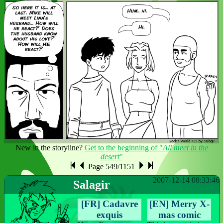
New in the storyline?
Get to the beginning of "
All meet in the
desert
"
Page 549/1151
2007-12-14 08:33:46
Salagir
[FR] Cadavre
[EN] Merry X-
exquis
mas comic