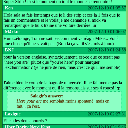
Super Strip ! c'est le moment ou tout le monde se rencontre !
Ken
2007-12-19 01:05:57
Hola sala sa fais lontemps que je li des strip et ces la 1 fois que je
fais un commentaire et le voila:je me demande si mick va
remarquer que le hulk traine une voiture derrière lui
M4rkus
2007-12-19 01:06:07
Hum...étrange, Tom ne sait pas comment va réagir Mike... Voilà
une chose qu'il ne savait pas. (Bon là ça va il s'est mis à jour.)
BNJ
2007-12-19 01:24:58
pour la version anglaise, syntaxiquement, est-ce que ce serait pas
"here you are" plutot que "you're here" pour marquer
l'exclammation? (je ne jure de rien, mais c'est ce qu'il me semble)
J'aime bien le coup de la bagnole renversée! Il ne fait meme pas la
difference avec le moment ou il la remorquais sur ses 4 roues!! :p
Salagir's answer:
Here your are
me semblait moins spontané, mais en
fait... ça l'est.
Laxigue
2007-12-19 02:27:31
Elle a les dents pourris ?
Uber Dorky Nerd King
2007-12-19 03:19:46