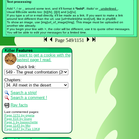
Text processing:
Add *, / or _ around some text, and it'll format it
*bold*
,
/italic/
or
_underlined_
.
Usual BBcode works too: [b][/b], [i][/i] and [u][/u].
If you type a url or e-mail directly, it'll be made as a link. If you want to make a link
around text different than the url, use [url=thelink]the text[/url], like in phpBB.
To show an image, use [img]url_of_image[/img]. This image must be uploaded on
another site already.
If you begin your line with >, the color will be different, use it to quote other messages.
You will be able to edit your messages for a limited time.
Page 549/1151
Killer Features
I want to get a cookie with the
lastest page I read.
Quick link:
Chapters:
Search a strip!
Search a comment !
Ray facts
Last commented pages:
Page 1151 by pigeta
Page 616 by Guep
Page 1 by bassochette
Page 1145 by Moi
Page 1147 by Pas 13Kill