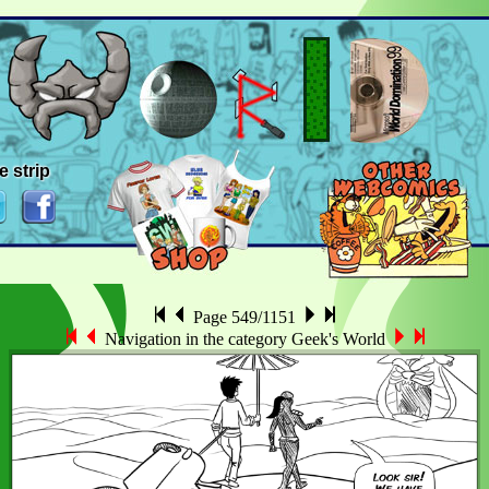
e strip
Page 549/1151
Navigation in the category Geek's World