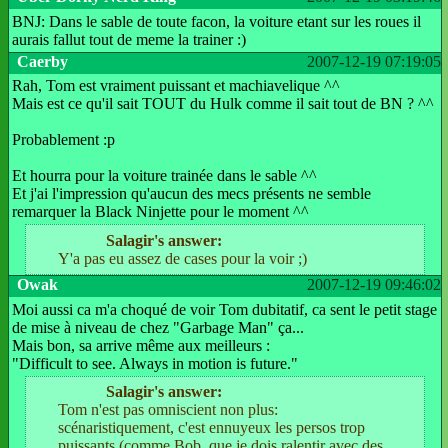
BNJ: Dans le sable de toute facon, la voiture etant sur les roues il
aurais fallut tout de meme la trainer :)
Caerby
2007-12-19 07:19:05
Rah, Tom est vraiment puissant et machiavelique ^^
Mais est ce qu'il sait TOUT du Hulk comme il sait tout de BN ? ^^
Probablement :p
Et hourra pour la voiture trainée dans le sable ^^
Et j'ai l'impression qu'aucun des mecs présents ne semble
remarquer la Black Ninjette pour le moment ^^
Salagir's answer:
Y'a pas eu assez de cases pour la voir ;)
Owak
2007-12-19 09:46:02
Moi aussi ca m'a choqué de voir Tom dubitatif, ca sent le petit stage
de mise à niveau de chez "Garbage Man" ça...
Mais bon, sa arrive même aux meilleurs :
"Difficult to see. Always in motion is future."
Salagir's answer:
Tom n'est pas omniscient non plus:
scénaristiquement, c'est ennuyeux les persos trop
puissants (comme Bob, que je dois ralentir avec des