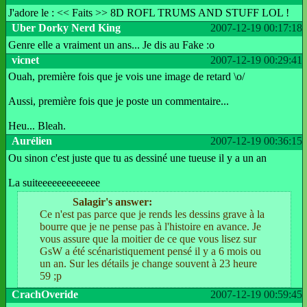
J'adore le : << Faits >> 8D ROFL TRUMS AND STUFF LOL !
Uber Dorky Nerd King
2007-12-19 00:17:18
Genre elle a vraiment un ans... Je dis au Fake :o
vicnet
2007-12-19 00:29:41
Ouah, première fois que je vois une image de retard \o/
Aussi, première fois que je poste un commentaire...
Heu... Bleah.
Aurélien
2007-12-19 00:36:15
Ou sinon c'est juste que tu as dessiné une tueuse il y a un an
La suiteeeeeeeeeeeee
Salagir's answer:
Ce n'est pas parce que je rends les dessins grave à la
bourre que je ne pense pas à l'histoire en avance. Je
vous assure que la moitier de ce que vous lisez sur
GsW a été scénaristiquement pensé il y a 6 mois ou
un an. Sur les détails je change souvent à 23 heure
59 ;p
CrachOveride
2007-12-19 00:59:45