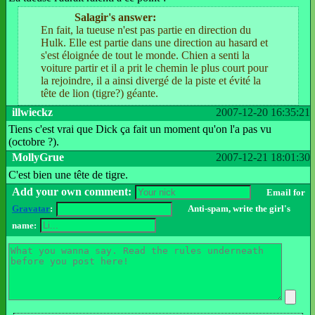
Salagir's answer:
En fait, la tueuse n'est pas partie en direction du
Hulk. Elle est partie dans une direction au hasard et
s'est éloignée de tout le monde. Chien a senti la
voiture partir et il a prit le chemin le plus court pour
la rejoindre, il a ainsi divergé de la piste et évité la
tête de lion (tigre?) géante.
illwieckz
2007-12-20 16:35:21
Tiens c'est vrai que Dick ça fait un moment qu'on l'a pas vu
(octobre ?).
MollyGrue
2007-12-21 18:01:30
C'est bien une tête de tigre.
Add your own comment:
Email for
Gravatar
:
Anti-spam, write the girl's
name: