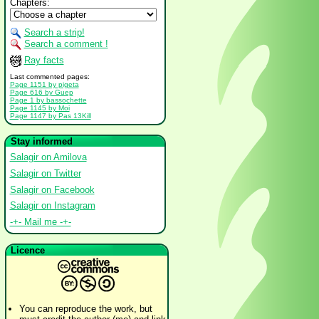
Chapters:
Search a strip!
Search a comment !
Ray facts
Last commented pages:
Page 1151 by pigeta
Page 616 by Guep
Page 1 by bassochette
Page 1145 by Moi
Page 1147 by Pas 13Kill
Stay informed
Salagir on Amilova
Salagir on Twitter
Salagir on Facebook
Salagir on Instagram
-+- Mail me -+-
Licence
You can reproduce the work, but