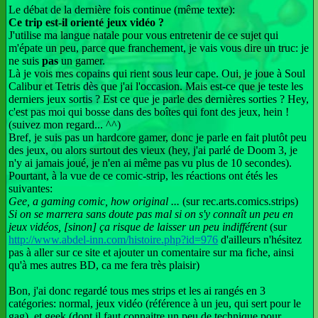
Le débat de la dernière fois continue (même texte):
Ce trip est-il orienté jeux vidéo ?
J'utilise ma langue natale pour vous entretenir de ce sujet qui
m'épate un peu, parce que franchement, je vais vous dire un truc: je
ne suis
pas
un gamer.
Là je vois mes copains qui rient sous leur cape. Oui, je joue à Soul
Calibur et Tetris dès que j'ai l'occasion. Mais est-ce que je teste les
derniers jeux sortis ? Est ce que je parle des dernières sorties ? Hey,
c'est pas moi qui bosse dans des boîtes qui font des jeux, hein !
(suivez mon regard... ^^)
Bref, je suis pas un hardcore gamer, donc je parle en fait plutôt peu
des jeux, ou alors surtout des vieux (hey, j'ai parlé de Doom 3, je
n'y ai jamais joué, je n'en ai même pas vu plus de 10 secondes).
Pourtant, à la vue de ce comic-strip, les réactions ont étés les
suivantes:
Gee, a gaming comic, how original ...
(sur rec.arts.comics.strips)
Si on se marrera sans doute pas mal si on s'y connaît un peu en
jeux vidéos, [sinon] ça risque de laisser un peu indifférent
(sur
http://www.abdel-inn.com/histoire.php?id=976
d'ailleurs n'hésitez
pas à aller sur ce site et ajouter un comentaire sur ma fiche, ainsi
qu'à mes autres BD, ca me fera très plaisir)
Bon, j'ai donc regardé tous mes strips et les ai rangés en 3
catégories: normal, jeux vidéo (référence à un jeu, qui sert pour le
gag), et geek (dont il faut connaitre un peu de technique pour