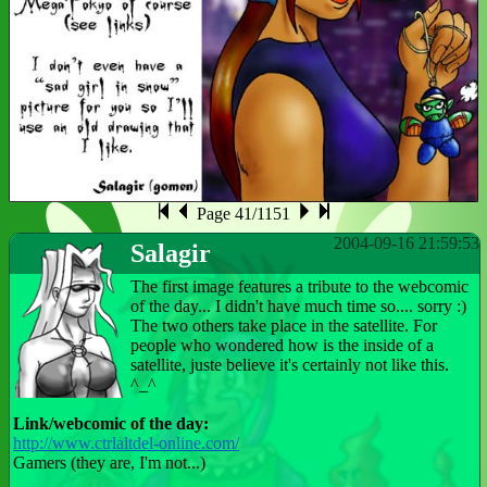
Page 41/1151
2004-09-16 21:59:53
Salagir
The first image features a tribute to the webcomic
of the day... I didn't have much time so.... sorry :)
The two others take place in the satellite. For
people who wondered how is the inside of a
satellite, juste believe it's certainly not like this.
^_^
Link/webcomic of the day:
http://www.ctrlaltdel-online.com/
Gamers (they are, I'm not...)