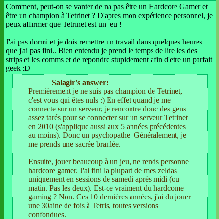
Comment, peut-on se vanter de na pas être un Hardcore Gamer et
être un champion à Tetrinet ? D'apres mon expérience personnel, je
peux affirmer que Tetrinet est un jeu !
J'ai pas dormi et je dois remettre un travail dans quelques heures
que j'ai pas fini.. Bien entendu je prend le temps de lire les des
strips et les comms et de repondre stupidement afin d'etre un parfait
geek :D
Salagir's answer:
Premièrement je ne suis pas champion de Tetrinet,
c'est vous qui êtes nuls :) En effet quand je me
connecte sur un serveur, je rencontre donc des gens
assez tarés pour se connecter sur un serveur Tetrinet
en 2010 (s'applique aussi aux 5 années précédentes
au moins). Donc un psychopathe. Généralement, je
me prends une sacrée branlée.
Ensuite, jouer beaucoup à un jeu, ne rends personne
hardcore gamer. J'ai fini la plupart de mes zeldas
uniquement en sessions de samedi après midi (ou
matin. Pas les deux). Est-ce vraiment du hardcome
gaming ? Non. Ces 10 dernières années, j'ai du jouer
une 30aine de fois à Tetris, toutes versions
confondues.