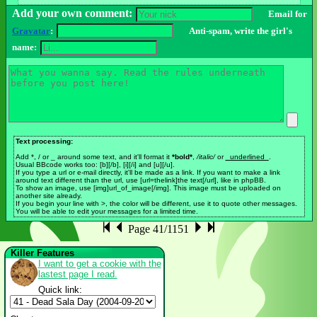
Add your own comment:
Email for
Gravatar
:
Anti-spam, write the girl's
name:
Text processing:
Add *, / or _ around some text, and it'll format it
*bold*
,
/italic/
or
_underlined_
.
Usual BBcode works too: [b][/b], [i][/i] and [u][/u].
If you type a url or e-mail directly, it'll be made as a link. If you want to make a link
around text different than the url, use [url=thelink]the text[/url], like in phpBB.
To show an image, use [img]url_of_image[/img]. This image must be uploaded on
another site already.
If you begin your line with >, the color will be different, use it to quote other messages.
You will be able to edit your messages for a limited time.
Page 41/1151
Killer Features
I want to get a cookie with the
lastest page I read.
Quick link: