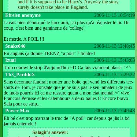
and if it is supposed to he Harry's. Anyway the story
surely doesn't take place in England.
Efreien anonyme
2006-11-13 10:54:19
J'avais bien débusqué le faux ami, j'ai plus qu'à réajuster le tir. Du
coup, c'est bien une gaminerie de 'college'.
Et merde, A POIL !!!
Snake046
2006-11-13 12:48:45
En anglais ça donne TEENZ "a poil" ? fichtre !
Izual
2006-11-13 15:43:03
Trop cooowl le strip d'aujourd'hui =D Ca fais vraiment plaisir ! ^^
Th3_Par4doX
2006-11-13 17:29:22
Sans deconner faudrait monter une boite qui vend les différents tee-
shirts de Tom, je constate que je ne suis pas le seul amateur de jeux
de mots pourris ici ca me rassure quant a mon etat mental ^^ vive
Francois Perusse et les calembours a deux balles !! Encore bravo
Sala pour ce strip...
Power Max
2006-11-13 17:49:43
Eh bé c'est trop marrant le truc de "A poil" car depuis qe jlis la bd
jamais entemdu !
Salagir's answer: