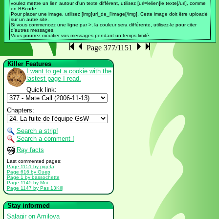
voulez mettre un lien autour d'un texte différent, utilisez [url=lelien]le texte[/url], comme
en BBcode.
Pour placer une image, utilisez [img]url_de_l'image[/img]. Cette image doit être uploadé
sur un autre site.
Si vous commencez une ligne par >, la couleur sera différente, utilisez-le pour citer
d'autres messages.
Vous pourrez modifier vos messages pendant un temps limité.
Page 377/1151
Killer Features
I want to get a cookie with the
lastest page I read.
Quick link:
Chapters:
Search a strip!
Search a comment !
Ray facts
Last commented pages:
Page 1151 by pigeta
Page 616 by Guep
Page 1 by bassochette
Page 1145 by Moi
Page 1147 by Pas 13Kill
Stay informed
Salagir on Amilova