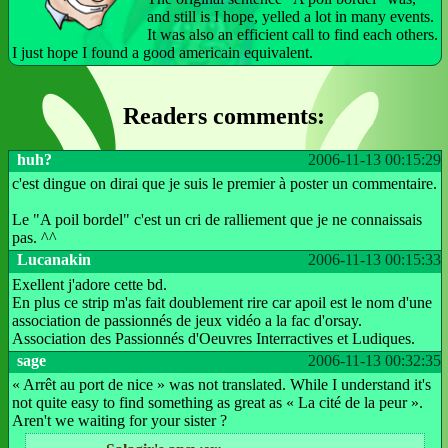
and still is I hope, yelled a lot in many events.
It was also an efficient call to find each others.
I just hope I found a good americain equivalent.
Readers comments:
huh?
2006-11-13 00:15:29
c'est dingue on dirai que je suis le premier à poster un commentaire.
Le "A poil bordel" c'est un cri de ralliement que je ne connaissais
pas. ^^
Lucanakin
2006-11-13 00:15:33
Exellent j'adore cette bd.
En plus ce strip m'as fait doublement rire car apoil est le nom d'une
association de passionnés de jeux vidéo a la fac d'orsay.
Association des Passionnés d'Oeuvres Interractives et Ludiques.
sage
2006-11-13 00:32:35
« Arrêt au port de nice » was not translated. While I understand it's
not quite easy to find something as great as « La cité de la peur ».
Aren't we waiting for your sister ?