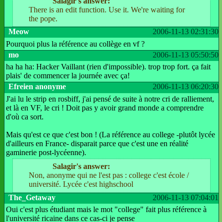
Salagir's answer:
There is an edit function. Use it. We're waiting for
the pope.
Meow
2006-11-13 02:31:30
Pourquoi plus la référence au collège en vf ?
mo
2006-11-13 05:50:50
ha ha ha: Hacker Vaillant (rien d'impossible). trop trop fort. ça fait
plais' de commencer la journée avec ça!
Efreien anonyme
2006-11-13 06:20:30
J'ai lu le strip en rosbiff, j'ai pensé de suite à notre cri de ralliement,
et là en VF, le cri ! Doit pas y avoir grand monde a comprendre
d'où ca sort.
Mais qu'est ce que c'est bon ! (La référence au college -plutôt lycée
d'ailleurs en France- disparait parce que c'est une en réalité
gaminerie post-lycéenne).
Salagir's answer:
Non, anonyme qui ne l'est pas : college c'est école /
université. Lycée c'est highschool
The_Getaway
2006-11-13 07:04:01
Oui c'est plus étudiant mais le mot "college" fait plus référence à
l'université ricaine dans ce cas-ci je pense