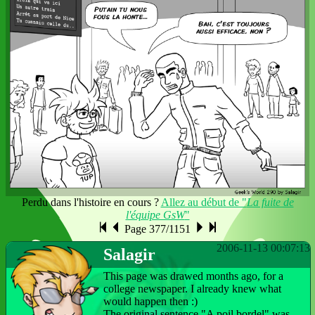
Perdu dans l'histoire en cours ?
Allez au début de "
La fuite de
l'équipe GsW
"
Page 377/1151
2006-11-13 00:07:13
Salagir
This page was drawed months ago, for a
college newspaper. I already knew what
would happen then :)
The original sentence "A poil bordel" was,