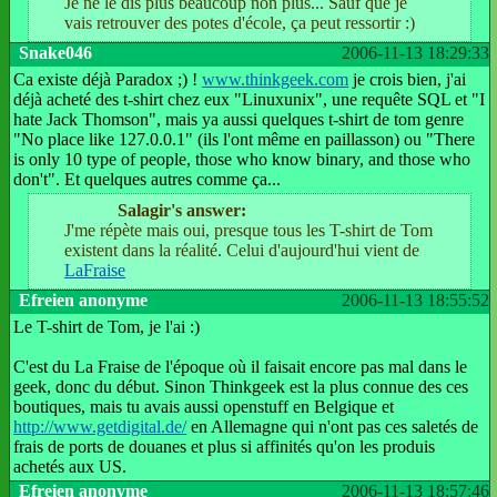
Je ne le dis plus beaucoup non plus... Sauf que je
vais retrouver des potes d'école, ça peut ressortir :)
Snake046
2006-11-13 18:29:33
Ca existe déjà Paradox ;) !
www.thinkgeek.com
je crois bien, j'ai
déjà acheté des t-shirt chez eux "Linuxunix", une requête SQL et "I
hate Jack Thomson", mais ya aussi quelques t-shirt de tom genre
"No place like 127.0.0.1" (ils l'ont même en paillasson) ou "There
is only 10 type of people, those who know binary, and those who
don't". Et quelques autres comme ça...
Salagir's answer:
J'me répète mais oui, presque tous les T-shirt de Tom
existent dans la réalité. Celui d'aujourd'hui vient de
LaFraise
Efreien anonyme
2006-11-13 18:55:52
Le T-shirt de Tom, je l'ai :)
C'est du La Fraise de l'époque où il faisait encore pas mal dans le
geek, donc du début. Sinon Thinkgeek est la plus connue des ces
boutiques, mais tu avais aussi openstuff en Belgique et
http://www.getdigital.de/
en Allemagne qui n'ont pas ces saletés de
frais de ports de douanes et plus si affinités qu'on les produis
achetés aux US.
Efreien anonyme
2006-11-13 18:57:46