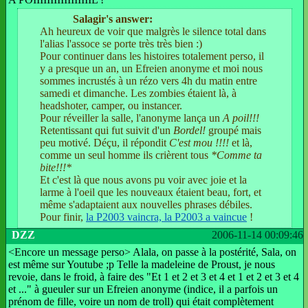
Salagir's answer:
Ah heureux de voir que malgrès le silence total dans
l'alias l'assoce se porte très très bien :)
Pour continuer dans les histoires totalement perso, il
y a presque un an, un Efreien anonyme et moi nous
sommes incrustés à un rézo vers 4h du matin entre
samedi et dimanche. Les zombies étaient là, à
headshoter, camper, ou instancer.
Pour réveiller la salle, l'anonyme lança un
A poil!!!
Retentissant qui fut suivit d'un
Bordel!
groupé mais
peu motivé. Déçu, il répondit
C'est mou !!!!
et là,
comme un seul homme ils crièrent tous
*Comme ta
bite!!!*
Et c'est là que nous avons pu voir avec joie et la
larme à l'oeil que les nouveaux étaient beau, fort, et
même s'adaptaient aux nouvelles phrases débiles.
Pour finir,
la P2003 vaincra, la P2003 a vaincue
!
DZZ
2006-11-14 00:09:46
<Encore un message perso> Alala, on passe à la postérité, Sala, on
est même sur Youtube ;p Telle la madeleine de Proust, je nous
revoie, dans le froid, à faire des "Et 1 et 2 et 3 et 4 et 1 et 2 et 3 et 4
et ..." à gueuler sur un Efreien anonyme (indice, il a parfois un
prénom de fille, voire un nom de troll) qui était complètement