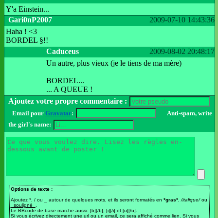
Y'a Einstein...
Gari0nP2007
2009-07-10 14:43:36
Haha ! <3
BORDEL §!!
Caduceus
2009-08-02 20:48:17
Un autre, plus vieux (je le tiens de ma mère)
BORDEL...
... A QUEUE !
Ajoutez votre propre commentaire :
Email pour
Gravatar
:
Anti-spam, write
the girl's name:
Options de texte :
Ajoutez *, / ou _ autour de quelques mots, et ils seront formatés en
*gras*
,
/italique/
ou
_souligné_
.
Le BBcode de base marche aussi: [b][/b], [i][/i] et [u][/u].
Si vous écrivez directement une url ou un email, ce sera affiché comme lien. Si vous