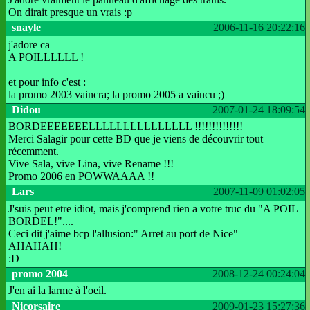
On dirait presque un vrais :p
snayle
2006-11-16 20:22:16
j'adore ca
A POILLLLLL !
et pour info c'est :
la promo 2003 vaincra; la promo 2005 a vaincu ;)
Didou
2007-01-24 18:09:54
BORDEEEEEEELLLLLLLLLLLLLLL !!!!!!!!!!!!!!
Merci Salagir pour cette BD que je viens de découvrir tout
récemment.
Vive Sala, vive Lina, vive Rename !!!
Promo 2006 en POWWAAAA !!
Lars
2007-11-09 01:02:05
J'suis peut etre idiot, mais j'comprend rien a votre truc du "A POIL
BORDEL!"....
Ceci dit j'aime bcp l'allusion:" Arret au port de Nice"
AHAHAH!
:D
promo 2004
2008-12-24 00:24:04
J'en ai la larme à l'oeil.
Nicorsaire
2009-01-23 15:27:36