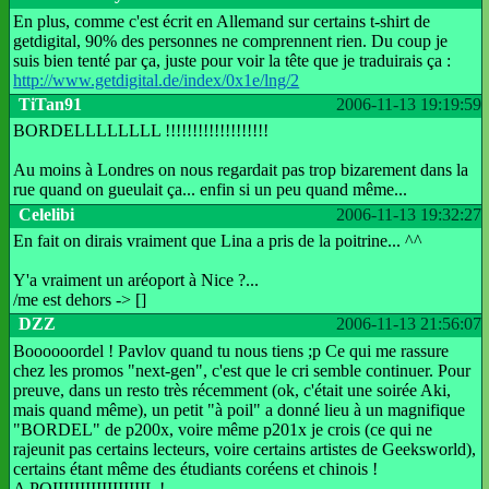
En plus, comme c'est écrit en Allemand sur certains t-shirt de
getdigital, 90% des personnes ne comprennent rien. Du coup je
suis bien tenté par ça, juste pour voir la tête que je traduirais ça :
http://www.getdigital.de/index/0x1e/lng/2
TiTan91
2006-11-13 19:19:59
BORDELLLLLLLL !!!!!!!!!!!!!!!!!!!
Au moins à Londres on nous regardait pas trop bizarement dans la
rue quand on gueulait ça... enfin si un peu quand même...
Celelibi
2006-11-13 19:32:27
En fait on dirais vraiment que Lina a pris de la poitrine... ^^
Y'a vraiment un aréoport à Nice ?...
/me est dehors -> []
DZZ
2006-11-13 21:56:07
Boooooordel ! Pavlov quand tu nous tiens ;p Ce qui me rassure
chez les promos "next-gen", c'est que le cri semble continuer. Pour
preuve, dans un resto très récemment (ok, c'était une soirée Aki,
mais quand même), un petit "à poil" a donné lieu à un magnifique
"BORDEL" de p200x, voire même p201x je crois (ce qui ne
rajeunit pas certains lecteurs, voire certains artistes de Geeksworld),
certains étant même des étudiants coréens et chinois !
A POIIIIIIIIIIIIIIIIIL !