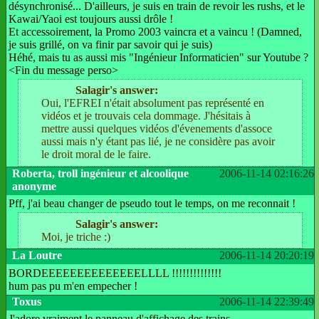
désynchronisé... D'ailleurs, je suis en train de revoir les rushs, et le
Kawai/Yaoi est toujours aussi drôle !
Et accessoirement, la Promo 2003 vaincra et a vaincu ! (Damned,
je suis grillé, on va finir par savoir qui je suis)
Héhé, mais tu as aussi mis "Ingénieur Informaticien" sur Youtube ?
<Fin du message perso>
Salagir's answer:
Oui, l'EFREI n'était absolument pas représenté en
vidéos et je trouvais cela dommage. J'hésitais à
mettre aussi quelques vidéos d'évenements d'assoce
aussi mais n'y étant pas lié, je ne considère pas avoir
le droit moral de le faire.
Roberta, troll ingénieur et alcoolique
2006-11-14 02:16:26
anonyme
Pff, j'ai beau changer de pseudo tout le temps, on me reconnait !
Salagir's answer:
Moi, je triche :)
La Loutre
2006-11-14 20:20:19
BORDEEEEEEEEEEEEEELLLL !!!!!!!!!!!!!!
hum pas pu m'en empecher !
Toxus
2006-11-14 22:39:49
J'adore vraiment le panneau d'affichage des trains.