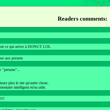
Readers comments:
avoir ce qui arrive à DONUT LOL
hose aux preums
re "preums"...
ssez plus le site qu'autre chose.
entaire intelligent et/ou utile.
!!!