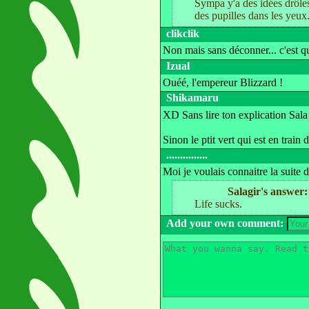
Sympa y'a des idées drôles
des pupilles dans les yeux
clikclik
Non mais sans déconner... c'est qu
Izual
Ouéé, l'empereur Blizzard !
Shikamaru
XD Sans lire ton explication Sala 
Sinon le ptit vert qui est en train 
...............
Moi je voulais connaitre la suite de 
Salagir's answer:
Life sucks.
Add your own comment: