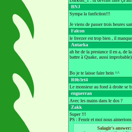
Darksid_1 : tu devrais faire ça aux 
BNJ
Sympa la fanfiction!!!
Je viens de passer trois heures san
Falcon
le freezer est trop bien , il manqu
Antarka
ah he de la prestance il en a, de la
battre à Quake, aussi improbable) 
Bo je te laisse faire hein ^^
R0b3rt4
Le monsieur au fond à droite se b
enguerran
Avec les mains dans le dos ?
Zakk
Super !!!
PS : Fenrir et moi nous aimerions
Salagir's answer: