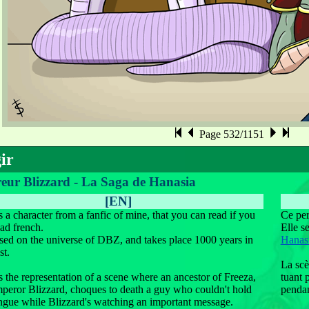
Page 532/1151
ir
ur Blizzard - La Saga de Hanasia
[EN]
s a character from a fanfic of mine, that you can read if you
Ce per
ad french.
Elle s
ased on the universe of DBZ, and takes place 1000 years in
Hanasi
st.
La scè
s the representation of a scene where an ancestor of Freeza,
tuant 
mperor Blizzard, choques to death a guy who couldn't hold
pendan
ongue while Blizzard's watching an important message.