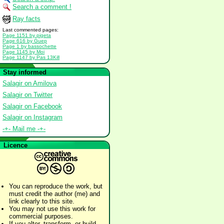
Search a comment !
Ray facts
Last commented pages:
Page 1151 by pigeta
Page 616 by Guep
Page 1 by bassochette
Page 1145 by Moi
Page 1147 by Pas 13Kill
Stay informed
Salagir on Amilova
Salagir on Twitter
Salagir on Facebook
Salagir on Instagram
-+- Mail me -+-
Licence
You can reproduce the work, but
must credit the author (me) and
link clearly to this site.
You may not use this work for
commercial purposes.
If you alter, transform, or build