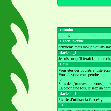
vomoho
preums
CrachOveride
deuxieme mais moi je voulais s
darksid_1
Je suis sur qu'il ferait la même c
Lars
Vous etes des boulets a juste ecri
Vous devriez vous pendres.
:S
Sans dec j'trouves que vous pourri
La prochaine fois, laissez un comm
darksid_1
*
tente d'utiliser la force
* gnnnn!
JG