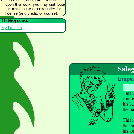
upon this work, you may distribute
the resulting work only under this
license (and credit, of course).
Linking to me
My banners
Salag
Empere
This i
can re
It's b
the pa
This i
the e
his t