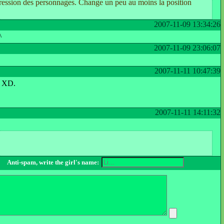
expression des personnages. Change un peu au moins la position
2007-11-09 13:34:26
^
2007-11-09 23:06:07
2007-11-11 10:47:39
er XD.
2007-11-11 14:11:32
Anti-spam, write the girl's name: