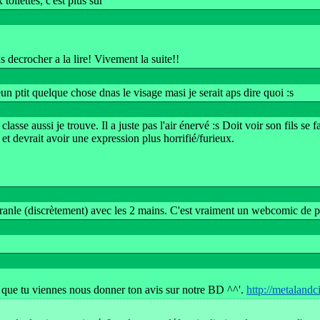
toilettes, c'est plus sur
s decrocher a la lire! Vivement la suite!!
eun ptit quelque chose dnas le visage masi je serait aps dire quoi :s
 classe aussi je trouve. Il a juste pas l'air énervé :s Doit voir son fils s
et devrait avoir une expression plus horrifié/furieux.
ranle (discrètement) avec les 2 mains. C'est vraiment un webcomic de pe
 que tu viennes nous donner ton avis sur notre BD ^^'.
http://metalandci