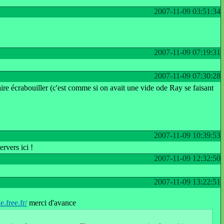
2007-11-09 03:51:34
2007-11-09 07:19:31
2007-11-09 07:30:28
e faire écrabouiller (c'est comme si on avait une vide ode Ray se faisant
2007-11-09 10:39:53
rvers ici !
2007-11-09 12:32:50
2007-11-09 13:22:51
e.free.fr/
merci d'avance