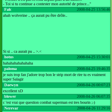
- Toi si tu continue a contester mon autorité de prince..."
Falc
2008-04-25 13:56:46
ahah wolverine .. ça aurait pu être drôle..
Si si .. ca aurait pu .. >.<
hotus
2008-04-25 15:30:01
hahahahahahahaha
paloma
2008-04-25 19:46:35
je suis trop fan j'adore trop bon le strip mort de rire tu es vraiment
super Salagir
Daewyn
2008-04-26 00:07:23
excellent xD
blower
2008-04-26 06:07:35
c 'est vrai que question combat superman est tres bourin ;-)
Nerevar
2008-04-26 11:29:16