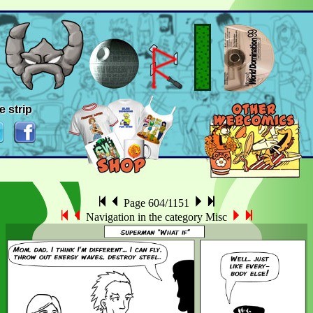
e strip
Page 604/1151
Navigation in the category Misc