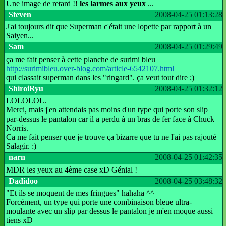
Une image de retard !!
les larmes aux yeux
...
Steven
2008-04-25 01:13:28
J'ai toujours dit que Superman c'était une lopette par rapport à un
Saiyen...
Sam
2008-04-25 01:29:49
ça me fait penser à cette planche de surimi bleu
http://surimibleu.over-blog.com/article-6542107.html
qui classait superman dans les "ringard". ça veut tout dire ;)
ShiroiRyu
2008-04-25 01:32:12
LOLOLOL.
Merci, mais j'en attendais pas moins d'un type qui porte son slip
par-dessus le pantalon car il a perdu à un bras de fer face à Chuck
Norris.
Ca me fait penser que je trouve ça bizarre que tu ne l'ai pas rajouté
Salagir. :)
narn
2008-04-25 01:42:35
MDR les yeux au 4ème case xD Génial !
Dadidoo
2008-04-25 03:48:32
"Et ils se moquent de mes fringues" hahaha ^^
Forcément, un type qui porte une combinaison bleue ultra-
moulante avec un slip par dessus le pantalon je m'en moque aussi
tiens xD