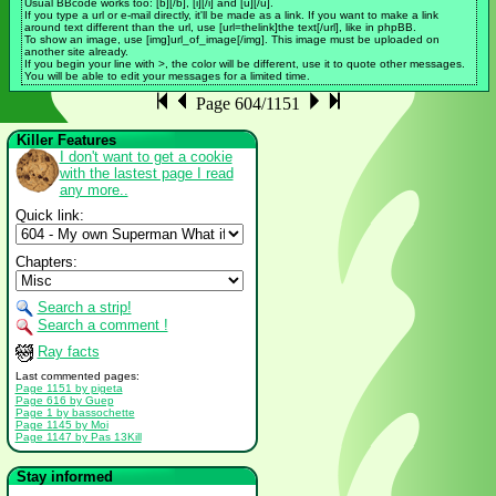
Usual BBcode works too: [b][/b], [i][/i] and [u][/u].
If you type a url or e-mail directly, it'll be made as a link. If you want to make a link
around text different than the url, use [url=thelink]the text[/url], like in phpBB.
To show an image, use [img]url_of_image[/img]. This image must be uploaded on
another site already.
If you begin your line with >, the color will be different, use it to quote other messages.
You will be able to edit your messages for a limited time.
Page 604/1151
Killer Features
I don't want to get a cookie
with the lastest page I read
any more..
Quick link:
Chapters:
Search a strip!
Search a comment !
Ray facts
Last commented pages:
Page 1151 by pigeta
Page 616 by Guep
Page 1 by bassochette
Page 1145 by Moi
Page 1147 by Pas 13Kill
Stay informed