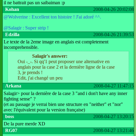
il ne battrait pas un saibaiman :p
Kohan
2008-04-26 20:02:08
@Wolverine : Excellent ton histoire ! J'ai adoré ^^.
@Salagir : Super strip !
Edzilla
2008-04-26 21:39:53
Le texte de la 2eme image en anglais est completement
incomprehensible.
Salagir's answer:
Oui -_-. Si qq'1 peut proposer une alternative en
anglais pour la case 2 et la dernière ligne de la case
3, je prends !
Edit, j'ai changé un peu
Arkana
2008-04-27 11:47:15
Salagir> pour la dernière de la case 3 "and i don't have any inner
fighting sense" ?
(et au passage je verrai bien une structure en "neither" et "nor"
avec l'équivalent pour la version française)
boss
2008-04-27 13:20:15
De la pure merde XD
RG07
2008-04-27 13:21:46