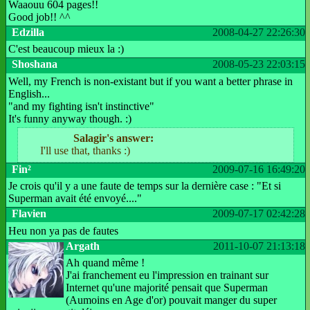
Waaouu 604 pages!!
Good job!! ^^
Edzilla
2008-04-27 22:26:30
C'est beaucoup mieux la :)
Shoshana
2008-05-23 22:03:15
Well, my French is non-existant but if you want a better phrase in
English...
"and my fighting isn't instinctive"
It's funny anyway though. :)
Salagir's answer:
I'll use that, thanks :)
Fin²
2009-07-16 16:49:20
Je crois qu'il y a une faute de temps sur la dernière case : "Et si
Superman avait été envoyé...."
Flavien
2009-07-17 02:42:28
Heu non ya pas de fautes
Argath
2011-10-07 21:13:18
Ah quand même !
J'ai franchement eu l'impression en trainant sur
Internet qu'une majorité pensait que Superman
(Aumoins en Age d'or) pouvait manger du super