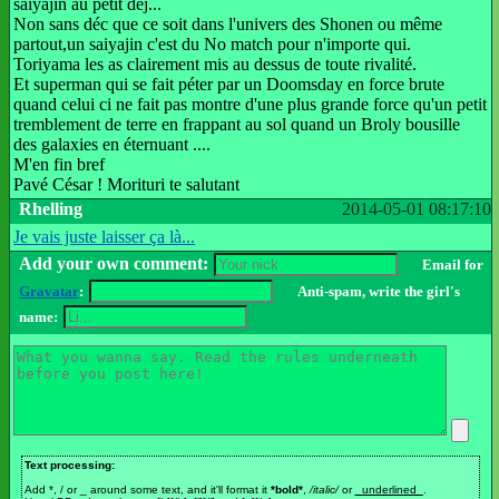
saiyajin au petit déj...
Non sans déc que ce soit dans l'univers des Shonen ou même
partout,un saiyajin c'est du No match pour n'importe qui.
Toriyama les as clairement mis au dessus de toute rivalité.
Et superman qui se fait péter par un Doomsday en force brute
quand celui ci ne fait pas montre d'une plus grande force qu'un petit
tremblement de terre en frappant au sol quand un Broly bousille
des galaxies en éternuant ....
M'en fin bref
Pavé César ! Morituri te salutant
Rhelling
2014-05-01 08:17:10
Je vais juste laisser ça là...
Add your own comment:
Email for
Gravatar
:
Anti-spam, write the girl's
name:
Text processing:
Add *, / or _ around some text, and it'll format it
*bold*
,
/italic/
or
_underlined_
.