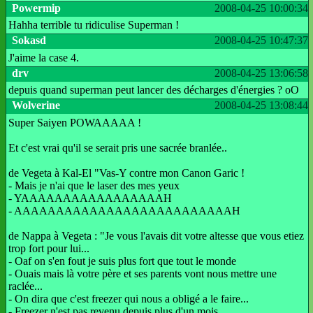
Powermip
2008-04-25 10:00:34
Hahha terrible tu ridiculise Superman !
Sokasd
2008-04-25 10:47:37
J'aime la case 4.
drv
2008-04-25 13:06:58
depuis quand superman peut lancer des décharges d'énergies ? oO
Wolverine
2008-04-25 13:08:44
Super Saiyen POWAAAAA !
Et c'est vrai qu'il se serait pris une sacrée branlée..
de Vegeta à Kal-El "Vas-Y contre mon Canon Garic !
- Mais je n'ai que le laser des mes yeux
- YAAAAAAAAAAAAAAAAAH
- AAAAAAAAAAAAAAAAAAAAAAAAAAH
de Nappa à Vegeta : "Je vous l'avais dit votre altesse que vous etiez
trop fort pour lui...
- Oaf on s'en fout je suis plus fort que tout le monde
- Ouais mais là votre père et ses parents vont nous mettre une
raclée...
- On dira que c'est freezer qui nous a obligé a le faire...
- Freezer n'est pas revenu depuis plus d'un mois....