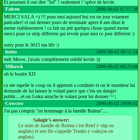
Et pourtant il ose dire "lol" ! oralement ! 'spèce de kevin
Falcon
2006-06-02 07:17:38
MERCI SALA =) !!! pour moi aujourd hui est un jour vriament
paticulier! et oui dernier jours de terminale apres 8 ans dnas le
meme etablissement ! ca fait un ptit quelqeu chose quand meme
merci pour ce strip different qui revele pour moi ce jour different :)
sorry pour le 3615 ma life :)
hotus
2006-06-02 08:11:14
mdr Meow, j'avais complètement oublié kevin :))
Mihawk
2006-06-02 09:25:08
oh le boulet XD
ca me rapelle le coup ou il apprend a conduire et ou le moniteur lui
demande de lui laisser le volant parce que c'ets un danger
public....et ou Goku arrache le volant pour lui donner ^^;
Cowcow
2006-06-02 19:09:42
J'ai pas compris "en hommage à la famille Bulma"....
Salagir's answer:
Le nom de famille de Bulma c'est Brief (~slip en
anglais) et son fils s'appelle Trunks (~caleçon en
anglais).