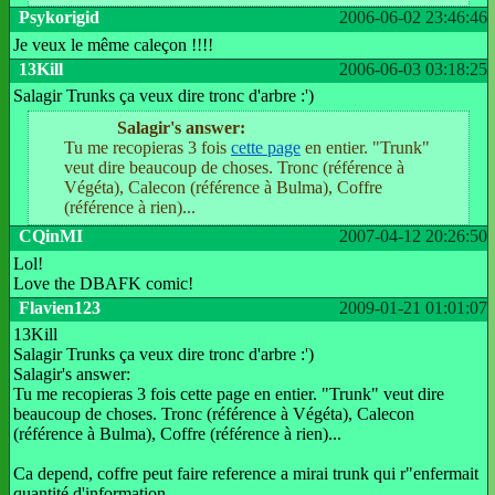
Psykorigid
2006-06-02 23:46:46
Je veux le même caleçon !!!!
13Kill
2006-06-03 03:18:25
Salagir Trunks ça veux dire tronc d'arbre :')
Salagir's answer:
Tu me recopieras 3 fois
cette page
en entier. "Trunk"
veut dire beaucoup de choses. Tronc (référence à
Végéta), Calecon (référence à Bulma), Coffre
(référence à rien)...
CQinMI
2007-04-12 20:26:50
Lol!
Love the DBAFK comic!
Flavien123
2009-01-21 01:01:07
13Kill
Salagir Trunks ça veux dire tronc d'arbre :')
Salagir's answer:
Tu me recopieras 3 fois cette page en entier. "Trunk" veut dire
beaucoup de choses. Tronc (référence à Végéta), Calecon
(référence à Bulma), Coffre (référence à rien)...
Ca depend, coffre peut faire reference a mirai trunk qui r"enfermait
quantité d'information