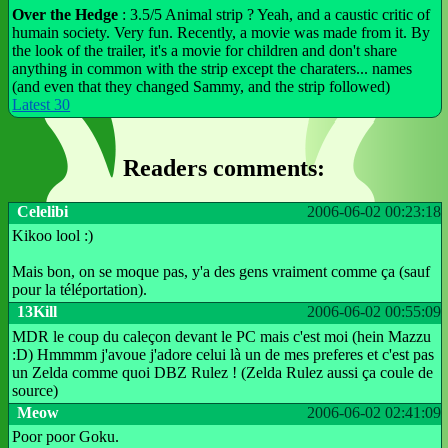
Over the Hedge
: 3.5/5 Animal strip ? Yeah, and a caustic critic of
humain society. Very fun. Recently, a movie was made from it. By
the look of the trailer, it's a movie for children and don't share
anything in common with the strip except the charaters... names
(and even that they changed Sammy, and the strip followed)
Latest 30
Readers comments:
Celelibi
2006-06-02 00:23:18
Kikoo lool :)
Mais bon, on se moque pas, y'a des gens vraiment comme ça (sauf
pour la téléportation).
13Kill
2006-06-02 00:55:09
MDR le coup du caleçon devant le PC mais c'est moi (hein Mazzu
:D) Hmmmm j'avoue j'adore celui là un de mes preferes et c'est pas
un Zelda comme quoi DBZ Rulez ! (Zelda Rulez aussi ça coule de
source)
Meow
2006-06-02 02:41:09
Poor poor Goku.