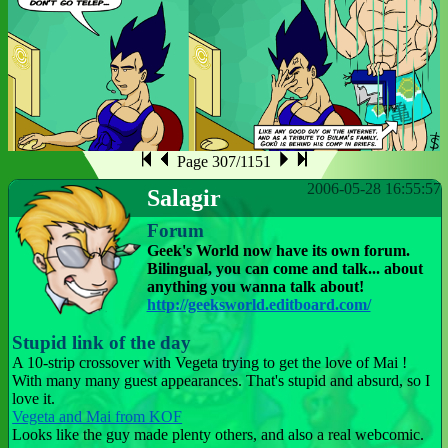
Page 307/1151
2006-05-28 16:55:57
Salagir
Forum
Geek's World now have its own forum.
Bilingual, you can come and talk... about
anything you wanna talk about!
http://geeksworld.editboard.com/
Stupid link of the day
A 10-strip crossover with Vegeta trying to get the love of Mai !
With many many guest appearances. That's stupid and absurd, so I
love it.
Vegeta and Mai from KOF
Looks like the guy made plenty others, and also a real webcomic.