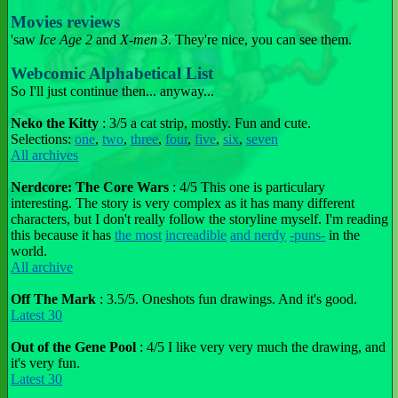
Movies reviews
'saw
Ice Age 2
and
X-men 3
. They're nice, you can see them.
Webcomic Alphabetical List
So I'll just continue then... anyway...
Neko the Kitty
: 3/5 a cat strip, mostly. Fun and cute.
Selections:
one
,
two
,
three
,
four
,
five
,
six
,
seven
All archives
Nerdcore: The Core Wars
: 4/5 This one is particulary
interesting. The story is very complex as it has many different
characters, but I don't really follow the storyline myself. I'm reading
this because it has
the most
increadible
and nerdy
-puns-
in the
world.
All archive
Off The Mark
: 3.5/5. Oneshots fun drawings. And it's good.
Latest 30
Out of the Gene Pool
: 4/5 I like very very much the drawing, and
it's very fun.
Latest 30