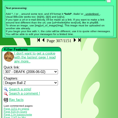
Text processing:
Add *, / or _ around some text, and it'll format it
*bold*
,
/italic/
or
_underlined_
.
Usual BBcode works too: [b][/b], [i][/i] and [u][/u].
If you type a url or e-mail directly, it'll be made as a link. If you want to make a link
around text different than the url, use [url=thelink]the text[/url], like in phpBB.
To show an image, use [img]url_of_image[/img]. This image must be uploaded on
another site already.
If you begin your line with >, the color will be different, use it to quote other messages.
You will be able to edit your messages for a limited time.
Page 307/1151
Killer Features
I don't want to get a cookie
with the lastest page I read
any more..
Quick link:
Chapters:
Search a strip!
Search a comment !
Ray facts
Last commented pages:
Page 1151 by pigeta
Page 616 by Guep
Page 1 by bassochette
Page 1145 by Moi