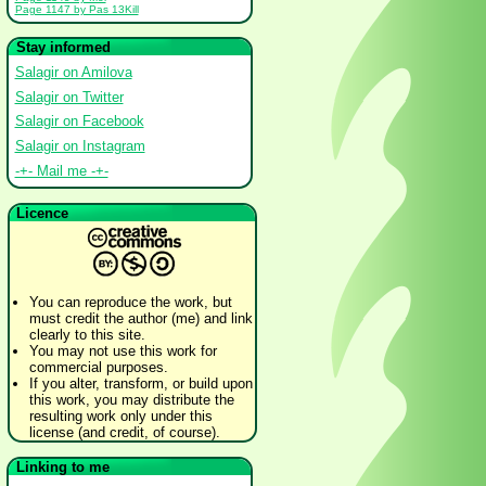
Page 1147 by Pas 13Kill
Stay informed
Salagir on Amilova
Salagir on Twitter
Salagir on Facebook
Salagir on Instagram
-+- Mail me -+-
Licence
You can reproduce the work, but
must credit the author (me) and link
clearly to this site.
You may not use this work for
commercial purposes.
If you alter, transform, or build upon
this work, you may distribute the
resulting work only under this
license (and credit, of course).
Linking to me