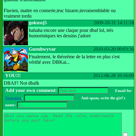
Flavien, maitre en connerie,truc bizarre,invraisemblable ou
vraiment tordu
gokussj5
2009-10-31 14:11:18
hahaha encore une claque pour dbaf lol, très
humoristiques tes dessins j'adore
Guenhwyvar
2010-03-20 00:03:36
Finalement, le théorème de la lettre en plus s'est
vérifié avec DBKai...
YOU!!!
2012-06-28 10:16:00
DBAF! Not dbafk
Add your own comment:
Email for
Gravatar
:
Anti-spam, write the girl's
name: